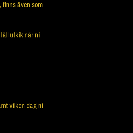
, finns även som
åll utkik när ni
amt vilken dag ni