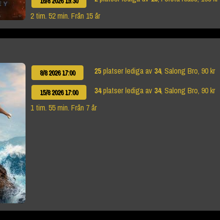
16/8 2026 19:30
2 tim. 52 min. Från 15 år
25
platser lediga av
34
, Salong Bro, 90 kr
8/8 2026 17:00
34
platser lediga av
34
, Salong Bro, 90 kr
15/8 2026 17:00
1 tim. 55 min. Från 7 år