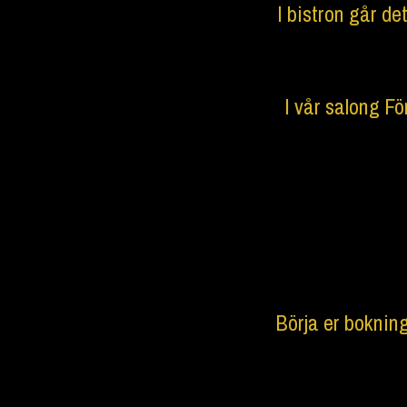
I bistron går d
I vår salong Fö
Börja er bokning