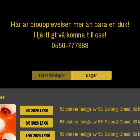
Här är bioupplevelsen mer än bara en duk!
Hjärtligt välkomna till oss!
0550-777888
Föreställningar
Dagar
er
53
platser lediga av
56
, Salong Grand, 90 k
7/8 2026 17:00
56
platser lediga av
56
, Salong Grand, 90 k
8/8 2026 17:00
56
platser lediga av
56
, Salong Grand, 90 k
14/8 2026 17:00