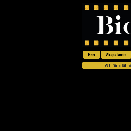
Hem
Skapa konto
Välj föreställn