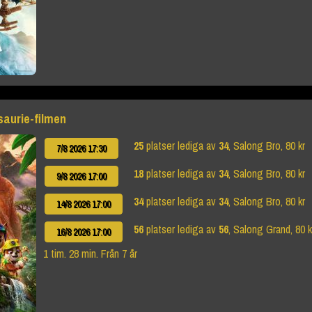
saurie-filmen
25
platser lediga av
34
, Salong Bro, 80 kr
7/8 2026 17:30
18
platser lediga av
34
, Salong Bro, 80 kr
9/8 2026 17:00
34
platser lediga av
34
, Salong Bro, 80 kr
14/8 2026 17:00
56
platser lediga av
56
, Salong Grand, 80 k
16/8 2026 17:00
1 tim. 28 min. Från 7 år